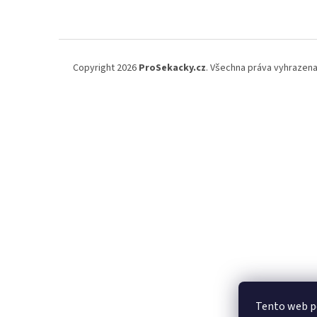
á
n
p
e
a
l
t
í
Copyright 2026
ProSekacky.cz
. Všechna práva vyhrazena
Tento web po