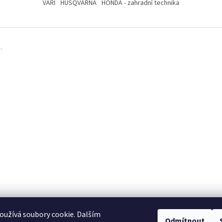
VARI
HUSQVARNA
HONDA - zahradní technika
.
užívá soubory cookie. Dalším
Odmítnout