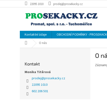
Přejít
22095 1010
prodej@prosekacky.cz
na
obsah
Kontaktní údaje
OBCHODNÍ PODMÍNKY - PROSEKACK
Domů
O nás
P
O n
o
s
Kontakt
Záznamy
t
r
Monika Titěrová
a
prodej
@
prosekacky.cz
n
22095 1010
n
602 206 501
í
p
Z
a