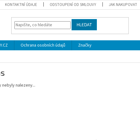
KONTAKTNÍ ÚDAJE
ODSTOUPENÍ OD SMLOUVY
JAK NAKUPOVAT
HLEDAT
Y.CZ
Ochrana osobních údajů
Značky
ás
 nebyly nalezeny...