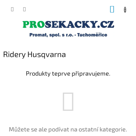
Přejít
NÁKUP
na
obsah
KOŠÍK
Ridery Husqvarna
Produkty teprve připravujeme.
Můžete se ale podívat na ostatní kategorie.